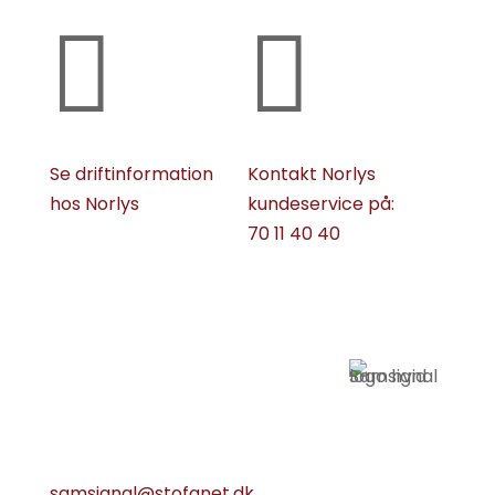


Driftinformation
Kundeservice
Se driftinformation
Kontakt Norlys
hos Norlys
kundeservice på:
70 11 40 40
Samsignal
Havnevej
Norddjurs
26, 8500
Antenneforsyning
Grenaa
A.m.b.a
Åbent
samsignal@stofanet.dk
torsdage